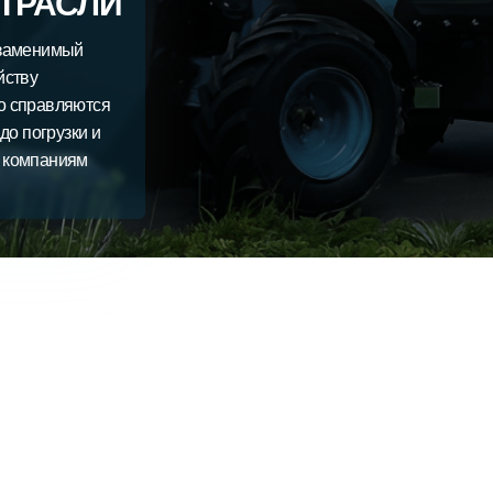
ТРАСЛИ
езаменимый
йству
о справляются
до погрузки и
я компаниям